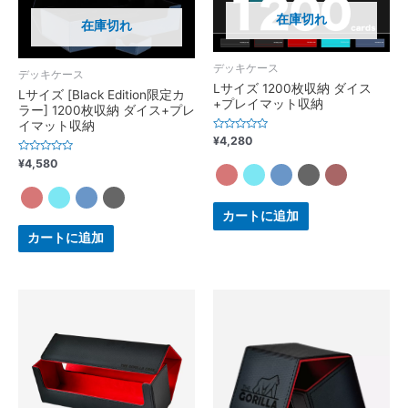
在庫切れ
在庫切れ
デッキケース
デッキケース
Lサイズ 1200枚収納 ダイス
Lサイズ [Black Edition限定カ
+プレイマット収納
ラー] 1200枚収納 ダイス+プレ
イマット収納
Rated
¥
4,280
0
out
Rated
¥
4,580
of
0
5
out
of
5
カートに追加
カートに追加