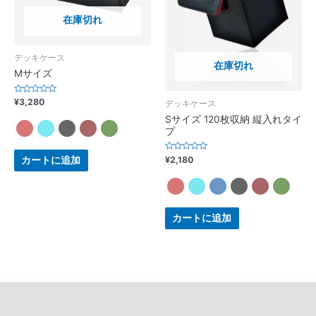
在庫切れ
デッキケース
在庫切れ
Mサイズ
Rated
¥
3,280
デッキケース
0
out
Sサイズ 120枚収納 縦入れタイ
of
プ
5
Rated
¥
2,180
カートに追加
0
out
of
5
カートに追加